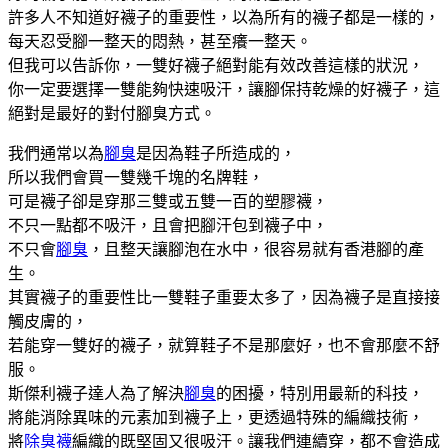
許多人不知道好襪子的重要性，以為所有的襪子都是一樣的，
每天忍受腳一整天的悶熱，甚至癢一整天。
但我可以告訴你，一雙好襪子絕對能有效改善這樣的狀況，
你一定要選擇一雙能夠快速吸汗，讓腳保持乾燥的好襪子，這
絕對是最好的對付腳臭方式。
我們通常以為
腳臭
是因為鞋子所造成的，
所以我們會買一雙幾千塊的名牌鞋，
可是襪子卻是穿那三雙或五雙一百的塑膠襪，
不只一點都不吸汗，且會把腳汗包到襪子中，
不只會
腳臭
，且整天讓腳泡在水中，很容易就有香港腳的產
生。
其實襪子的重要性比一雙鞋子重要太多了，因為襪子是直接接
觸皮膚的，
若能穿一雙好的襪子，就算鞋子不是那麼好，也不會那麼不舒
服。
斯傑利襪子達人為了解決
腳臭
的困擾，特別用最新的科技，
將能消除異味的元素加到襪子上，更透過特殊的編織技術，
將
除臭襪
編織的既堅固又很吸汗。讓我們連續穿，都不會造成