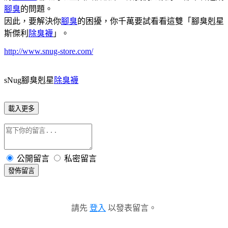
腳臭
的問題。
因此，要解決你
腳臭
的困擾，你千萬要試看看這雙「腳臭剋星
斯傑利
除臭襪
」。
http://www.snug-store.com/
sNug腳臭剋星
除臭襪
載入更多
公開留言
私密留言
發佈留言
請先
登入
以發表留言。