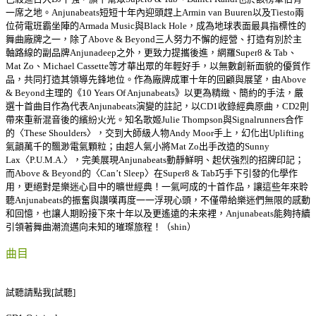
一席之地。Anjunabeats短短十年內迎頭趕上Armin van Buuren以及Tiesto兩
位荷電班霸坐陣的Armada Music與Black Hole，成為地球表面最具指標性的
舞曲廠牌之一，除了Above & Beyond三人努力不懈的經營、打造有別於主
軸路線的副品牌Anjunadeep之外，更致力提攜後進，網羅Super8 & Tab、
Mat Zo、Michael Cassette等才華出眾的年輕好手，以無數創新面貌的優質作
品，共同打造其領導先鋒地位。作為廠牌成軍十年的回顧與展望，由Above
& Beyond主理的《10 Years Of Anjunabeats》以更為精緻、簡約的手法，嚴
選十首曲目作為代表Anjunabeats演變的註記，以CD1收錄經典原曲，CD2則
帶來重新混音後的繽紛火光。知名歌姬Julie Thompson與Signalrunners合作
的〈These Shoulders〉，交到大師級人物Andy Moor手上，幻化出Uplifting
氣韻萬千的飄渺電氣顆粒；由超人氣小將Mat Zo出手改造的Sunny
Lax〈P.U.M.A.〉，完美展現Anjunabeats動靜鮮明、起伏強烈的招牌印記；
而Above & Beyond的〈Can’t Sleep〉在Super8 & Tab巧手下引發的化學作
用，更絕對是樂迷心目中的曠世經典！一氣呵成的十首作品，讓這些年來聆
聽Anjunabeats的振奮與讚嘆再度一一浮現心頭，不僅帶給樂迷們無限的感動
和回憶，也讓人期盼接下來十年以及更遙遠的未來裡，Anjunabeats能夠持續
引領著舞曲潮流邁向未知的璀璨旅程！（shin）
曲目
試聽請點我[試聽]