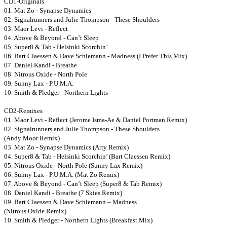
CD1-Originals
01. Mat Zo - Synapse Dynamics
02. Signalrunners and Julie Thompson - These Shoulders
03. Maor Levi - Reflect
04. Above & Beyond - Can’t Sleep
05. Super8 & Tab - Helsinki Scorchin’
06. Bart Claessen & Dave Schiemann - Madness (I Prefer This Mix)
07. Daniel Kandi - Breathe
08. Nitrous Oxide - North Pole
09. Sunny Lax - P.U.M.A.
10. Smith & Pledger - Northern Lights
CD2-Remixes
01. Maor Levi - Reflect (Jerome Isma-Ae & Daniel Portman Remix)
02. Signalrunners and Julie Thompson - These Shoulders
(Andy Moor Remix)
03. Mat Zo - Synapse Dynamics (Arty Remix)
04. Super8 & Tab - Helsinki Scorchin’ (Bart Claessen Remix)
05. Nitrous Oxide - North Pole (Sunny Lax Remix)
06. Sunny Lax - P.U.M.A. (Mat Zo Remix)
07. Above & Beyond - Can’t Sleep (Super8 & Tab Remix)
08. Daniel Kandi - Breathe (7 Skies Remix)
09. Bart Claessen & Dave Schiemann – Madness
(Nitrous Oxide Remix)
10. Smith & Pledger - Northern Lights (Breakfast Mix)