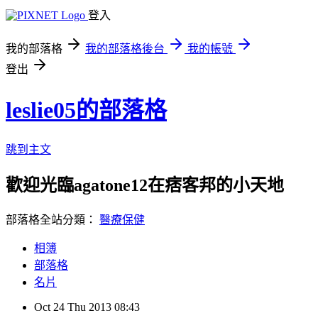
登入
我的部落格
我的部落格後台
我的帳號
登出
leslie05的部落格
跳到主文
歡迎光臨agatone12在痞客邦的小天地
部落格全站分類：
醫療保健
相簿
部落格
名片
Oct
24
Thu
2013
08:43