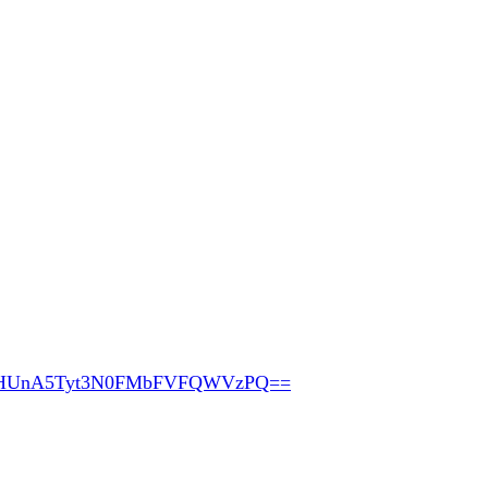
pHUnA5Tyt3N0FMbFVFQWVzPQ==