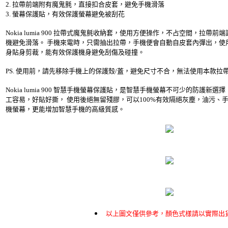
2. 拉帶前端附有魔鬼氈，直接扣合皮套，避免手機滑落
3. 螢幕保護貼，有效保護螢幕避免被刮花
Nokia lumia 900 拉帶式魔鬼氈收納套，使用方便操作，不占空間，拉
機避免滑落。 手機來電時，只需抽出拉帶，手機便會自動自皮套內彈出，使
身貼身剪裁，能有效保護機身避免刮傷及碰撞。
PS. 使用前，請先移除手機上的保護殼/蓋，避免尺寸不合，無法使用本款拉
Nokia lumia 900 智慧手機螢幕保護貼，是智慧手機螢幕不可少的防護新
工容易，好貼好撕， 使用後絕無留殘膠，可以100%有效隔絕灰塵，油污、
機螢幕，更能增加智慧手機的高級質感。
以上圖文僅供參考，顏色式樣請以實際出