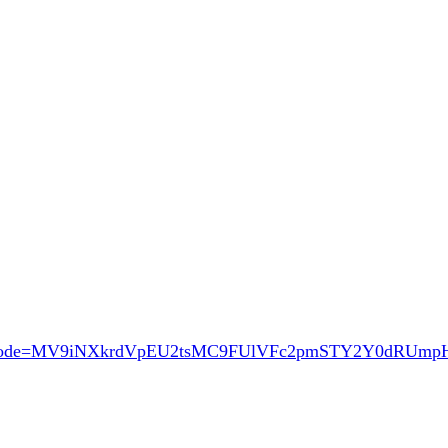
ode=MV9iNXkrdVpEU2tsMC9FUlVFc2pmSTY2Y0dRUm