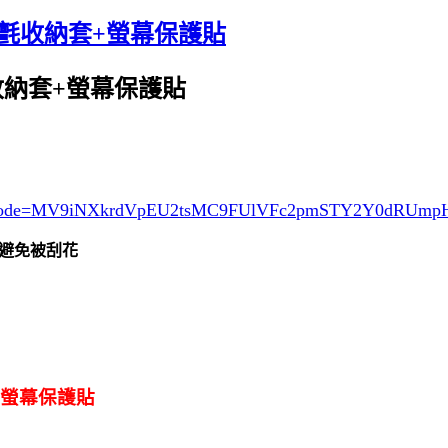
式魔鬼氈收納套+螢幕保護貼
鬼氈收納套+螢幕保護貼
ode=MV9iNXkrdVpEU2tsMC9FUlVFc2pmSTY2Y0dRUm
避免被刮花
套+螢幕保護貼