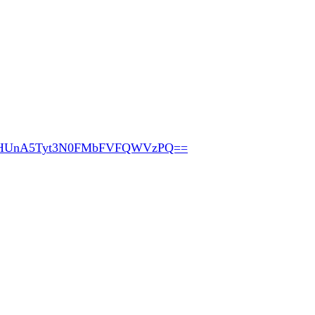
pHUnA5Tyt3N0FMbFVFQWVzPQ==