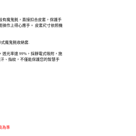
帶前端設有魔鬼氈，直接扣合皮套，保護手
用操作上得心應手。 皮套尺寸依照機
帶式魔鬼氈收納套.
選擇，透光率達 99%，採靜電式吸附，施
手汗、指紋，不僅能保護您的智慧手
貨為準