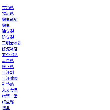
..
衣領貼
帽沿貼
腳臭剋星
腳臭
除臭襪
防臭襪
三明治冰餅
好涼冰店
安全帽貼
易夏貼
腋下貼
止汗劑
止汗噴霧
鞋墊貼
丸文食品
旗聚一堂
旗魚鬆
禮盒