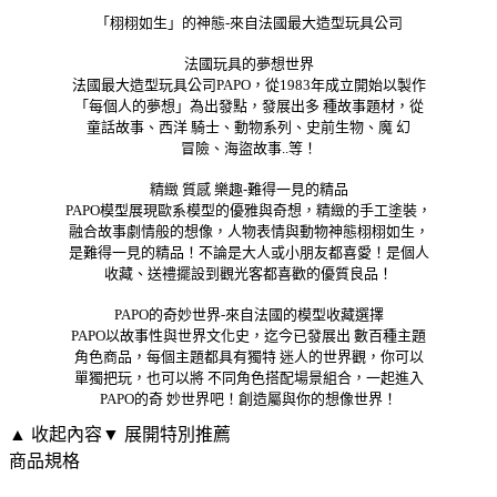
「栩栩如生」的神態-來自法國最大造型玩具公司
法國玩具的夢想世界
法國最大造型玩具公司PAPO，從1983年成立開始以製作
「每個人的夢想」為出發點，發展出多 種故事題材，從
童話故事、西洋 騎士、動物系列、史前生物、魔 幻
冒險、海盜故事..等！
精緻 質感 樂趣-難得一見的精品
PAPO模型展現歐系模型的優雅與奇想，精緻的手工塗裝，
融合故事劇情般的想像，人物表情與動物神態栩栩如生，
是難得一見的精品！不論是大人或小朋友都喜愛！是個人
收藏、送禮擺設到觀光客都喜歡的優質良品！
PAPO的奇妙世界-來自法國的模型收藏選擇
PAPO以故事性與世界文化史，迄今已發展出 數百種主題
角色商品，每個主題都具有獨特 迷人的世界觀，你可以
單獨把玩，也可以將 不同角色搭配場景組合，一起進入
PAPO的奇 妙世界吧！創造屬與你的想像世界！
▲ 收起內容
▼ 展開特別推薦
商品規格