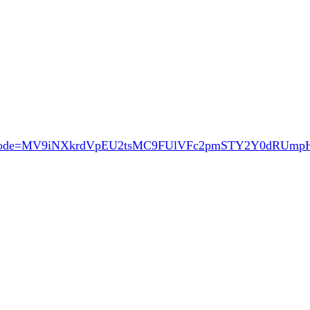
ode=MV9iNXkrdVpEU2tsMC9FUlVFc2pmSTY2Y0dRUm