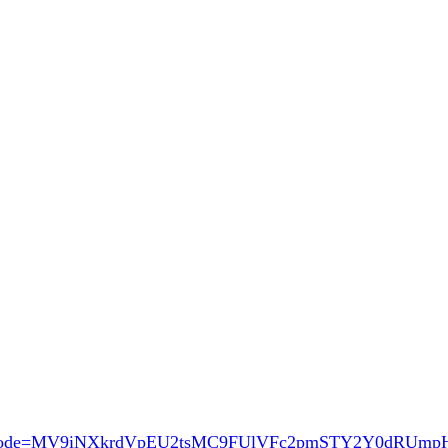
ode=MV9iNXkrdVpEU2tsMC9FUlVFc2pmSTY2Y0dRUm