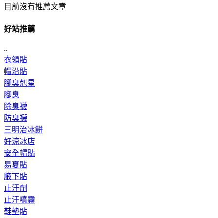
目前沒有推薦文章
好站推薦
..
衣領貼
帽沿貼
腳臭剋星
腳臭
除臭襪
防臭襪
三明治冰餅
好涼冰店
安全帽貼
易夏貼
腋下貼
止汗劑
止汗噴霧
鞋墊貼