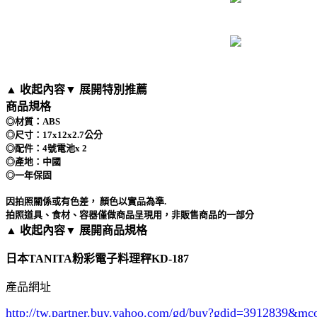
▲ 收起內容
▼ 展開特別推薦
商品規格
◎材質：ABS
◎尺寸：17x12x2.7公分
◎配件：4號電池x 2
◎產地：中國
◎一年保固
因拍照關係或有色差， 顏色以實品為準.
拍照道具、食材、容器僅做商品呈現用，非販售商品的一部分
▲ 收起內容
▼ 展開商品規格
日本TANITA粉彩電子料理秤KD-187
產品網址
http://tw.partner.buy.yahoo.com/gd/buy?gdid=3912839
&mc