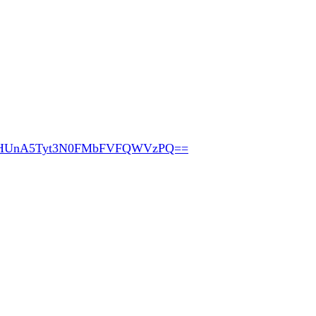
pHUnA5Tyt3N0FMbFVFQWVzPQ==