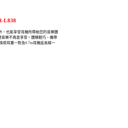
L838
門在外，也能享受耳機所帶給您的音樂體
聽音樂不再是享受。體積輕巧、攜帶
用耳塞一對及0.7m耳機延長線一