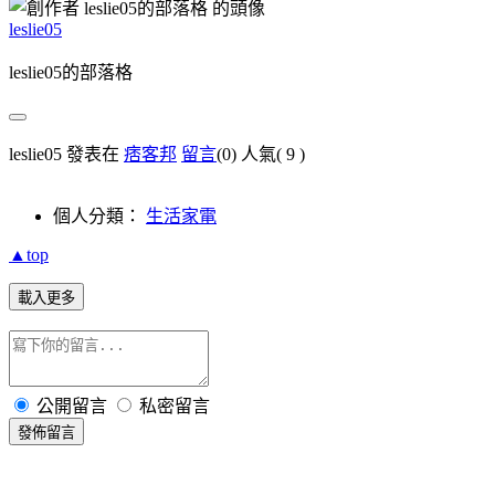
leslie05
leslie05的部落格
leslie05 發表在
痞客邦
留言
(0)
人氣(
9
)
個人分類：
生活家電
▲top
載入更多
公開留言
私密留言
發佈留言