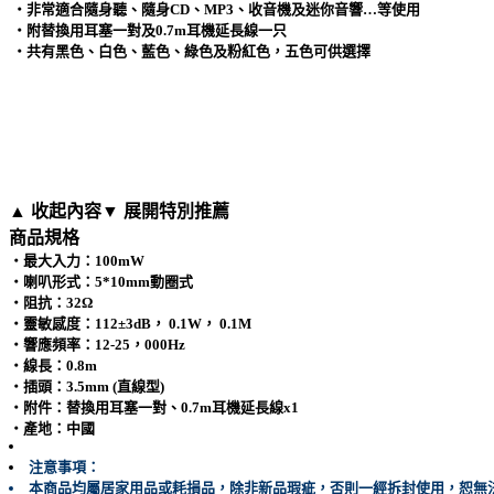
‧非常適合隨身聽、隨身CD、MP3、收音機及迷你音響…等使用
‧附替換用耳塞一對及0.7m耳機延長線一只
‧共有黑色、白色、藍色、綠色及粉紅色，五色可供選擇
▲ 收起內容
▼ 展開特別推薦
商品規格
‧最大入力：100mW
‧喇叭形式：5*10mm動圈式
‧阻抗：32Ω
‧靈敏感度：112±3dB， 0.1W， 0.1M
‧響應頻率：12-25，000Hz
‧線長：0.8m
‧插頭：3.5mm (直線型)
‧附件：替換用耳塞一對、0.7m耳機延長線x1
‧產地：中國
注意事項：
本商品均屬居家用品或耗損品，除非新品瑕疵，否則一經拆封使用，恕無