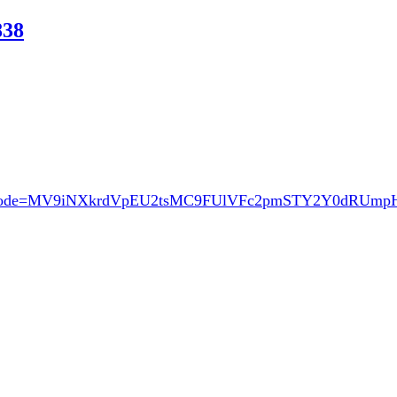
38
ode=MV9iNXkrdVpEU2tsMC9FUlVFc2pmSTY2Y0dRUm