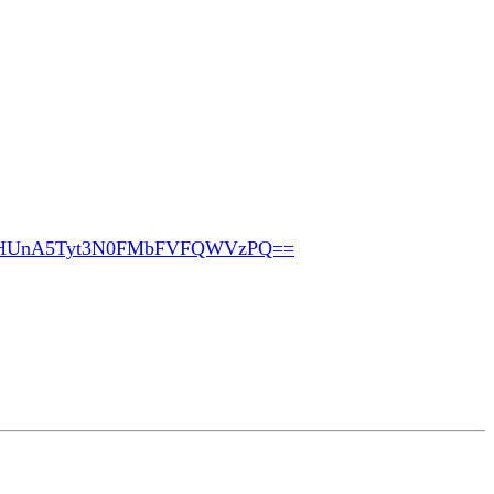
pHUnA5Tyt3N0FMbFVFQWVzPQ==