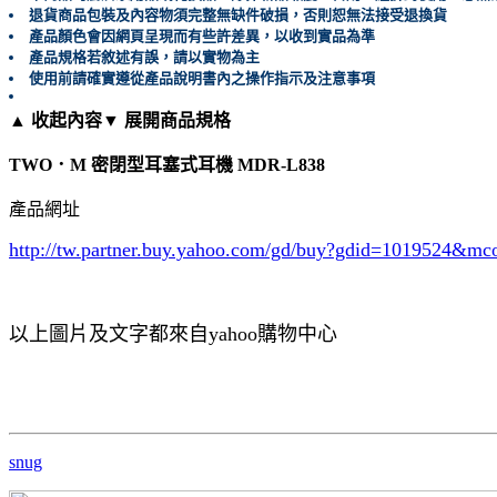
退貨商品包裝及內容物須完整無缺件破損，否則恕無法接受退換貨
產品顏色會因網頁呈現而有些許差異，以收到實品為準
產品規格若敘述有誤，請以實物為主
使用前請確實遵從產品說明書內之操作指示及注意事項
▲ 收起內容
▼ 展開商品規格
TWO．M 密閉型耳塞式耳機 MDR-L838
產品網址
http://tw.partner.buy.yahoo.com/gd/buy?gdid=1019524
&mc
以上圖片及文字都來自yahoo購物中心
snug