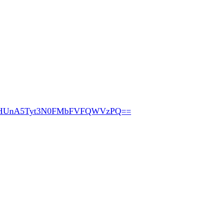
pHUnA5Tyt3N0FMbFVFQWVzPQ==