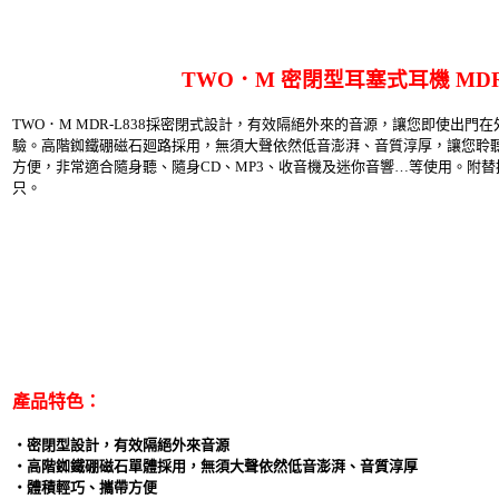
TWO．M 密閉型耳塞式耳機 MDR-
TWO．M MDR-L838採密閉式設計，有效隔絕外來的音源，讓您即使出
驗。高階銣鐵硼磁石廻路採用，無須大聲依然低音澎湃、音質淳厚，讓您聆
方便，非常適合隨身聽、隨身CD、MP3、收音機及迷你音響…等使用。附替換
只。
產品特色：
‧密閉型設計，有效隔絕外來音源
‧高階銣鐵硼磁石單體採用，無須大聲依然低音澎湃、音質淳厚
‧體積輕巧、攜帶方便