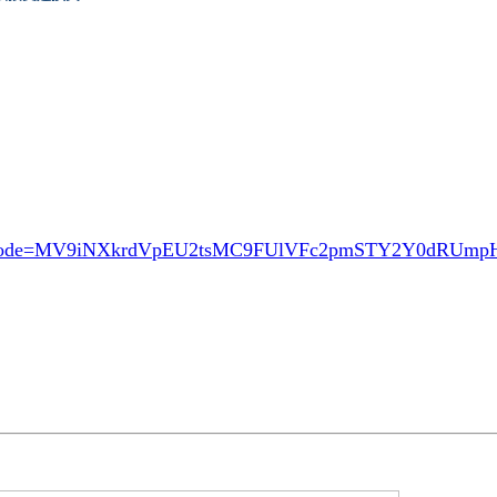
ode=MV9iNXkrdVpEU2tsMC9FUlVFc2pmSTY2Y0dRUm