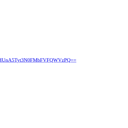
pHUnA5Tyt3N0FMbFVFQWVzPQ==