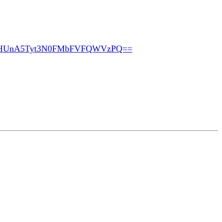
pHUnA5Tyt3N0FMbFVFQWVzPQ==