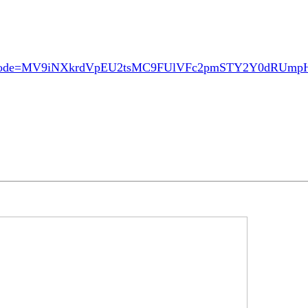
ode=MV9iNXkrdVpEU2tsMC9FUlVFc2pmSTY2Y0dRUm