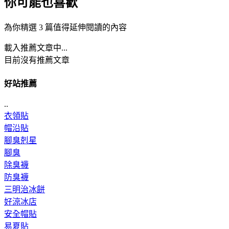
你可能也喜歡
為你精選 3 篇值得延伸閱讀的內容
載入推薦文章中...
目前沒有推薦文章
好站推薦
..
衣領貼
帽沿貼
腳臭剋星
腳臭
除臭襪
防臭襪
三明治冰餅
好涼冰店
安全帽貼
易夏貼