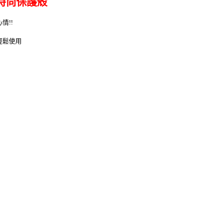
豆豆時尚保護殼
情!!
輕鬆使用