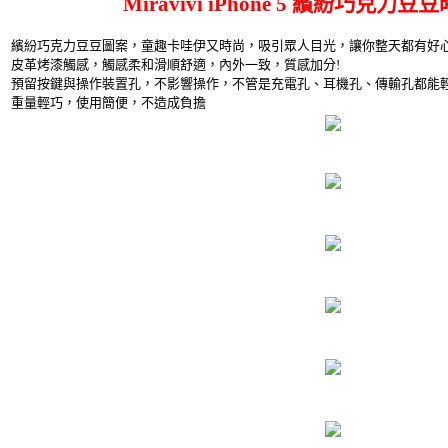
Miravivi iPhone 5 繽紛巧克力
繽紛巧克力豆豆圖案，童趣卡哇伊又時尚，吸引眾人目光，讓你整天都有好心
皮革烤漆觸感，觸感柔和滑順舒適，內外一致，質感加分!
預留按鍵與操作裝置孔，不影響操作，不管是充電孔、耳機孔、傳輸孔都能
重量輕巧，使用簡便，不造成負擔