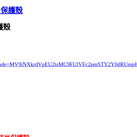
時尚保護殼
保護殼
ode=MV9iNXkrdVpEU2tsMC9FUlVFc2pmSTY2Y0dRUm