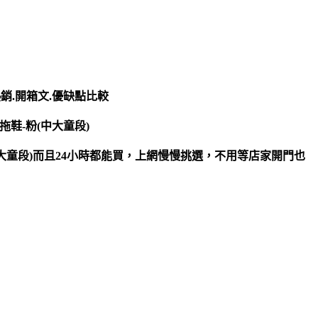
熱銷.開箱文.優缺點比較
腳拖鞋-粉(中大童段)
-粉(中大童段)而且24小時都能買，上網慢慢挑選，不用等店家開門也