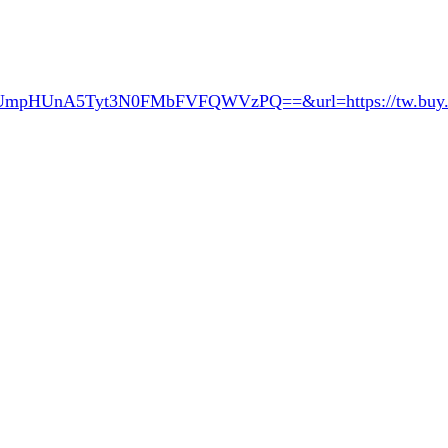
RUmpHUnA5Tyt3N0FMbFVFQWVzPQ==&url=
https://tw.bu