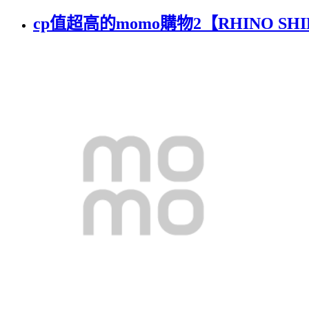
cp值超高的momo購物2【RHINO SH