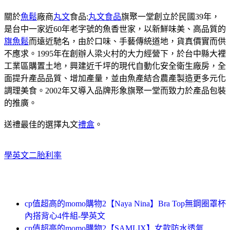
關於
魚鬆
廠商
丸文
食品:
丸文食品
旗聚一堂創立於民國39年，
是台中一家近60年老字號的魚香世家，以新鮮味美、高品質的
旗魚鬆
而遠近馳名，由於口味、手藝傳統道地，貨真價實而供
不應求。1995年在創辦人梁火村的大力經營下，於台中縣大裡
工業區購置土地，興建近千坪的現代自動化安全衛生廠房，全
面提升產品品質、增加產量，並由魚產結合農產製造更多元化
調理美食。2002年又導入品牌形象旗聚一堂而致力於產品包裝
的推廣。
送禮最佳的選擇丸文
禮盒
。
學英文
二胎利率
cp值超高的momo購物2【Naya Nina】Bra Top無鋼圈罩杯
內搭背心4件組-學英文
cp值超高的momo購物2【SAMLIX】女款防水透氣