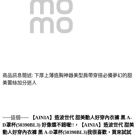
商品訊息簡述: 下厚上薄造胸神器美型肩帶穿搭必備夢幻的甜
美蕾絲加分迷人
~~~這個~~~
【AINIA】造波世代 甜美動人好穿內衣褲 黑 A-
D罩杯(50390BL3)
好像還不錯喔
!!
，
【AINIA】造波世代 甜美
動人好穿內衣褲 黑 A-D罩杯(50390BL3)
我很喜歡，買來試試