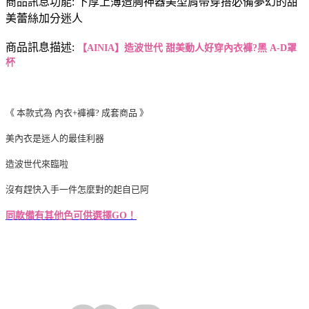
商品訊息功能: 下厚上薄造胸神器美型肩帶穿搭必備夢幻的甜
美蕾絲加分迷人
商品訊息描述:
【AINIA】造波世代 甜美動人好穿內衣褲?黑 A-D罩
杯
《 本款式為 內衣+褲褲? 成套商品 》
美內衣是迷人的最佳利器
造波世代來臨啦
沒有趕快入手一件怎麼對的起自已阿
同款備有其他色可供選擇GO！