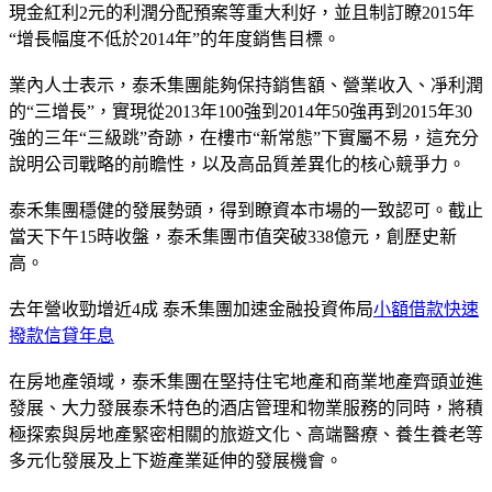
現金紅利2元的利潤分配預案等重大利好，並且制訂瞭2015年
“增長幅度不低於2014年”的年度銷售目標。
業內人士表示，泰禾集團能夠保持銷售額、營業收入、凈利潤
的“三增長”，實現從2013年100強到2014年50強再到2015年30
強的三年“三級跳”奇跡，在樓市“新常態”下實屬不易，這充分
說明公司戰略的前瞻性，以及高品質差異化的核心競爭力。
泰禾集團穩健的發展勢頭，得到瞭資本市場的一致認可。截止
當天下午15時收盤，泰禾集團市值突破338億元，創歷史新
高。
去年營收勁增近4成 泰禾集團加速金融投資佈局
小額借款快速
撥款信貸年息
在房地產領域，泰禾集團在堅持住宅地產和商業地產齊頭並進
發展、大力發展泰禾特色的酒店管理和物業服務的同時，將積
極探索與房地產緊密相關的旅遊文化、高端醫療、養生養老等
多元化發展及上下遊產業延伸的發展機會。