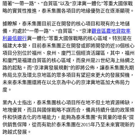
隨著“一帶一路”、“自貿區”以及“京津冀一體化”等重大國傢戰
略的實質性推進，泰禾集團各項目的地緣優勢正在逐漸顯現。
據瞭解，泰禾集團目前正在開發的核心項目和現有的土地儲
備，均處於“一帶一路”、“自貿區”、“京津
觀音區農地貸款率
利最低銀行
冀一體化”等重大國傢戰略的核心區域。特別是在
福建大本營，目前泰禾集團正在開發或即將開發的近10個核心
項目分別位於福州、泉州、廈門三個經濟活躍區，其中，福州
和廈門是福建自貿區的核心區域，而泉州是21世紀海上絲綢之
路的起點。而“京津冀發展規劃”的即將公佈，讓泰禾集團先期
佈局北京及環北京地區的眾多項目有望迎來更大的發展契機，
未來泰禾集團還將在以北京為中心的京津冀地區加大佈局力
度。
業內人士指出，泰禾集團核心項目所在地不但土地資源稀缺，
地塊優質，而且與國傢戰略不謀而合，備具持續升值的政策條
件和快速去化的市場能力，能夠為泰禾集團“有質量的增長”提
供銷售保障，從而有助於泰禾集團在2015年乃至未來實現新的
跨越式發展。