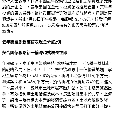
分析人士表示，作為中國最早探索轉型之路和最早實現多元佈
局的房企之一，泰禾集團在金融、投資領域經驗豐富，其早年
投資的東興證券、福州農商銀行等項目均受益頗豐。特別是東
興證券，截止4月10日下午收盤，每股報收34.69元，較發行價
9.18元累計漲幅達277%，泰禾系持有的東興證券股票市值近
35億元。
去年業績創新高首次現金分紅2億
契合國傢戰略新一輪跨越式增長在即
年報顯示，泰禾集團繼續堅持“紮根福建本土，深耕一線城市”
的戰略佈局，在2014年上半年集中獲取瞭十一個優質地塊，拿
地金額累計為1，461，632萬元，新增土地儲備111萬平方米，
總建築面積達245萬平方米，預估新增貨值將超過400億，進入
二季度以來，一線城市土地市場不斷升溫，公司則沒有貿然出
手，有效控制瞭土地儲備及成本。這些項目集中於北京、上海
等一線市場及福建大本營的經濟發達地區，土地資源相對緊
張，稀缺優質的土地儲備為公司後續快速發展打下良好基礎。