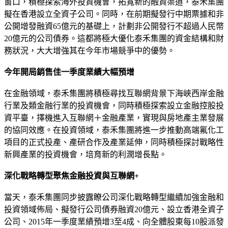
窗口，積極探索海外投資機會，拓寬新的融資渠道，泰禾集團
擬在香港設立全資子公司。同時，在前期擬發行中期票據和非
公開增發融資65億元的基礎上，計劃非公開發行不超過人民幣
20億元的公司債券。這都將極大優化泰禾集團的資金結構和財
務狀況，大大增強其在今年市場競爭中的優勢。
今年開局銷售佳一季度業績大幅預增
在金融領域，泰禾集團將積極尋找互聯網背景下海峽西岸金融
行業及類金融行業的投資機會，同時積極探索設立金融控股投
資平臺，擇機進入互聯網＋金融產業，實現與房地產主業發展
的協同效應。在投資領域，泰禾集團將進一步推動高端氟化工
項目的正式投產、產研合作及產業延伸，同時積極探討戰略性
新興產業的投資機會，培育新的利潤增長點。
深化戰略轉型聚焦金融投資與互聯網+
當天，泰禾集團同步披露瞭公司深化戰略轉型繼續加強金融和
投資領域佈局、擬發行公司債券融資20億元、設立香港全資子
公司、2015年一季度業績預增3至4成、向全體股東每10股派發