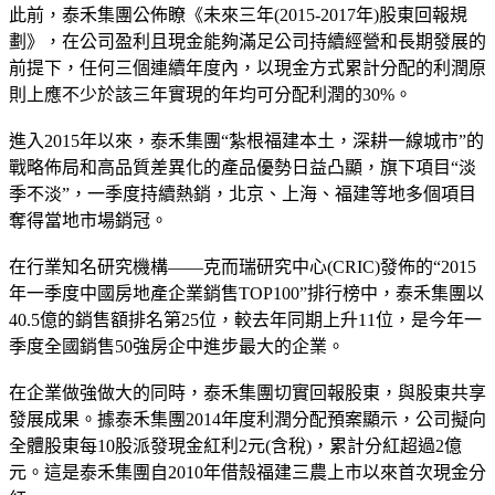
此前，泰禾集團公佈瞭《未來三年(2015-2017年)股東回報規
劃》，在公司盈利且現金能夠滿足公司持續經營和長期發展的
前提下，任何三個連續年度內，以現金方式累計分配的利潤原
則上應不少於該三年實現的年均可分配利潤的30%。
進入2015年以來，泰禾集團“紮根福建本土，深耕一線城市”的
戰略佈局和高品質差異化的產品優勢日益凸顯，旗下項目“淡
季不淡”，一季度持續熱銷，北京、上海、福建等地多個項目
奪得當地市場銷冠。
在行業知名研究機構——克而瑞研究中心(CRIC)發佈的“2015
年一季度中國房地產企業銷售TOP100”排行榜中，泰禾集團以
40.5億的銷售額排名第25位，較去年同期上升11位，是今年一
季度全國銷售50強房企中進步最大的企業。
在企業做強做大的同時，泰禾集團切實回報股東，與股東共享
發展成果。據泰禾集團2014年度利潤分配預案顯示，公司擬向
全體股東每10股派發現金紅利2元(含稅)，累計分紅超過2億
元。這是泰禾集團自2010年借殼福建三農上市以來首次現金分