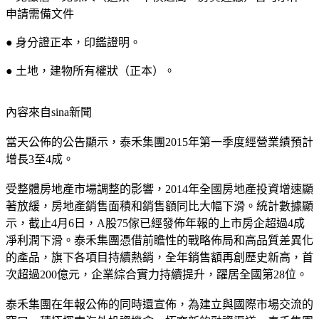
申請需備文件
● 身分證正本，印鑑證明。
● 土地，建物所有權狀（正本）。
內容來自sina新聞
當天公佈的公告顯示，泰禾集團2015年第一季度經營業績預計
增長3至4成。
受整體房地產市場調整的影響，2014年全國房地產投資增速顯
著放緩，房地產銷售面積和銷售額同比大幅下滑。統計數據顯
示，截止4月6日，A股75傢已經發佈年報的上市房企超過4成
凈利潤下滑。泰禾集團憑借前瞻性的戰略佈局和高品質差異化
的產品，旗下各項目持續熱銷，全年銷售額再創歷史新高，首
次超過200億元，企業綜合實力持續提升，躍居全國第28位。
泰禾集團在年報公佈的同時還宣佈，為建立與國際市場交流的